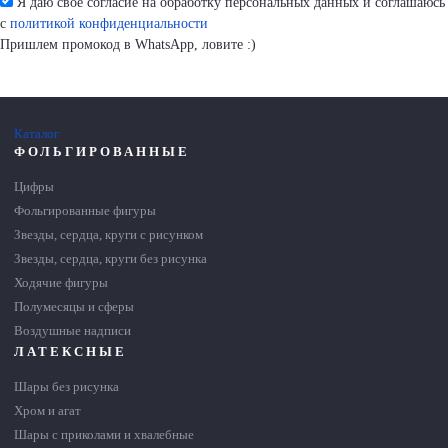
Я даю свое согласие на обработку персональных данных и соглашаюсь
с
политикой конфиденциальности
Пришлем промокод в WhatsApp, ловите :)
Каталог
ФОЛЬГИРОВАННЫЕ
Цифры
Фольгированные фигуры
Звезды, сердца, круги с рисунком
Звезды, сердца, круги без рисунка
Ходячие фигуры
Полумесяцы и сферы
Воздушные надписи
ЛАТЕКСНЫЕ
Шары без рисунка
Хром и агат
Шары с приколами и хвалебные