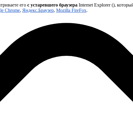
атриваете его
с устаревшего браузера
Internet Explorer (
), которы
le Chrome
,
Яндекс.Браузер
,
Mozilla FireFox
.