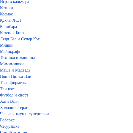
Игра в кальмара
Котики
Космос
Куклы ЛОЛ
Капибара
Котенок Котэ
Леди Баг и Супер Кот
Мишки
Майнкрафт
Техника и машины
Мимимишки
Маша и Медведь
Пони Пинки Пай
Трансформеры
Три кота
Футбол и спорт
Хаги Ваги
Холодное сердце
Человек-паук и супергерои
Роблокс
Чебурашка
Синий трактор