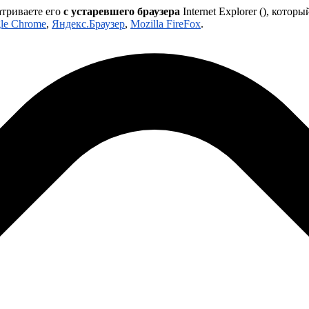
атриваете его
с устаревшего браузера
Internet Explorer (
), которы
le Chrome
,
Яндекс.Браузер
,
Mozilla FireFox
.