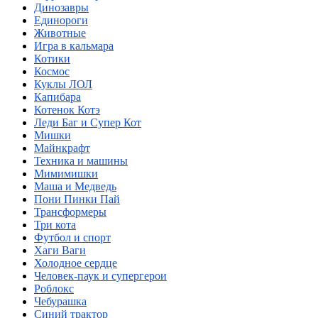
Динозавры
Единороги
Животные
Игра в кальмара
Котики
Космос
Куклы ЛОЛ
Капибара
Котенок Котэ
Леди Баг и Супер Кот
Мишки
Майнкрафт
Техника и машины
Мимимишки
Маша и Медведь
Пони Пинки Пай
Трансформеры
Три кота
Футбол и спорт
Хаги Ваги
Холодное сердце
Человек-паук и супергерои
Роблокс
Чебурашка
Синий трактор