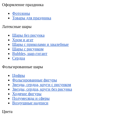
Оформление праздника
Фотозоны
Товары для праздника
Латексные шары
Шары без рисунка
Хром и агат
Шары с приколами и хвалебные
Шары с рисунком
Bubbles, шар-гигант
Сердца
Фольгированные шары
Цифры
Фольгированные фигуры
Звезды, сердца, круги с рисунком
Звезды, сердца, круги без рисунка
Ходячие фигуры
Полумесяцы и сферы
Воздушные надписи
Цвета