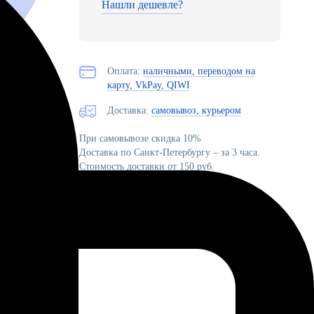
Нашли дешевле?
Оплата:
наличными, переводом на
карту, VkPay, QIWI
Доставка:
самовывоз, курьером
 надпись
При самовывозе скидка 10%
Доставка по Санкт-Петербургу – за 3 часа.
Стоимость доставки от 150 руб.
Условия доставки
е улетели
ным
 полёта