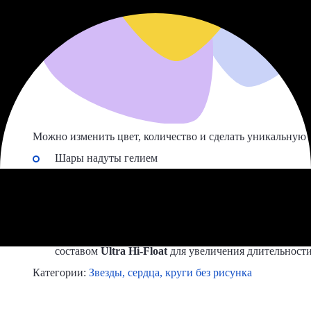
Можно изменить цвет, количество и сделать уникальную
Шары надуты гелием
Упаковываем
шары в специальные пакеты, чтобы н
и не запутались
Привезем шарики
даже ночью
;
Латексные шары
бесплатно обрабатываем
безопас
составом
Ultra Hi-Float
для увеличения длительности
Категории:
Звезды, сердца, круги без рисунка