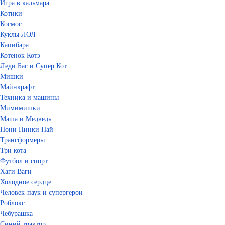
Игра в кальмара
Котики
Космос
Куклы ЛОЛ
Капибара
Котенок Котэ
Леди Баг и Супер Кот
Мишки
Майнкрафт
Техника и машины
Мимимишки
Маша и Медведь
Пони Пинки Пай
Трансформеры
Три кота
Футбол и спорт
Хаги Ваги
Холодное сердце
Человек-паук и супергерои
Роблокс
Чебурашка
Синий трактор