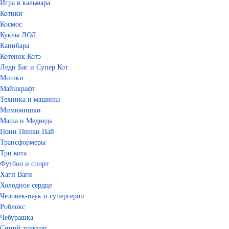
Игра в кальмара
Котики
Космос
Куклы ЛОЛ
Капибара
Котенок Котэ
Леди Баг и Супер Кот
Мишки
Майнкрафт
Техника и машины
Мимимишки
Маша и Медведь
Пони Пинки Пай
Трансформеры
Три кота
Футбол и спорт
Хаги Ваги
Холодное сердце
Человек-паук и супергерои
Роблокс
Чебурашка
Синий трактор