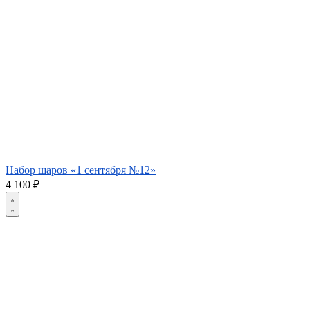
Набор шаров «1 сентября №12»
4 100
₽