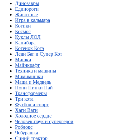
Динозавры
Единороги
Животные
Игра в кальмара
Котики
Космос
Куклы ЛОЛ
Капибара
Котенок Котэ
Леди Баг и Супер Кот
Мишки
Майнкрафт
Техника и машины
Мимимишки
Маша и Медведь
Пони Пинки Пай
Трансформеры
Три кота
Футбол и спорт
Хаги Ваги
Холодное сердце
Человек-паук и супергерои
Роблокс
Чебурашка
Синий трактор