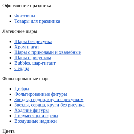
Оформление праздника
Фотозоны
Товары для праздника
Латексные шары
Шары без рисунка
Хром и агат
Шары с приколами и хвалебные
Шары с рисунком
Bubbles, шар-гигант
Сердца
Фольгированные шары
Цифры
Фольгированные фигуры
Звезды, сердца, круги с рисунком
Звезды, сердца, круги без рисунка
Ходячие фигуры
Полумесяцы и сферы
Воздушные надписи
Цвета