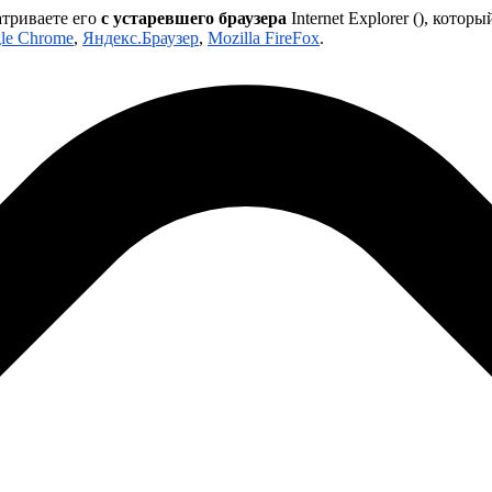
атриваете его
с устаревшего браузера
Internet Explorer (
), которы
le Chrome
,
Яндекс.Браузер
,
Mozilla FireFox
.