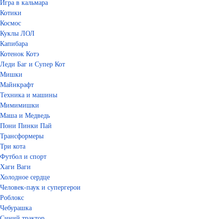
Игра в кальмара
Котики
Космос
Куклы ЛОЛ
Капибара
Котенок Котэ
Леди Баг и Супер Кот
Мишки
Майнкрафт
Техника и машины
Мимимишки
Маша и Медведь
Пони Пинки Пай
Трансформеры
Три кота
Футбол и спорт
Хаги Ваги
Холодное сердце
Человек-паук и супергерои
Роблокс
Чебурашка
Синий трактор