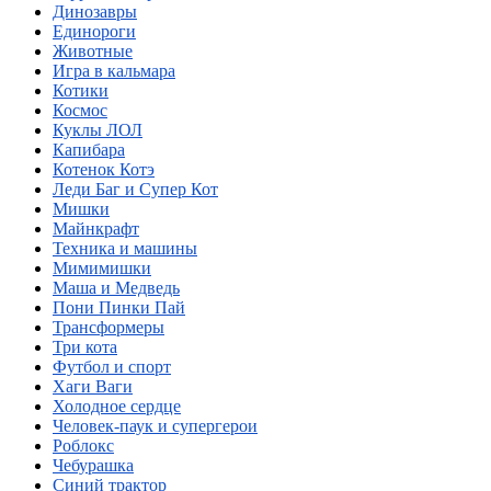
Динозавры
Единороги
Животные
Игра в кальмара
Котики
Космос
Куклы ЛОЛ
Капибара
Котенок Котэ
Леди Баг и Супер Кот
Мишки
Майнкрафт
Техника и машины
Мимимишки
Маша и Медведь
Пони Пинки Пай
Трансформеры
Три кота
Футбол и спорт
Хаги Ваги
Холодное сердце
Человек-паук и супергерои
Роблокс
Чебурашка
Синий трактор