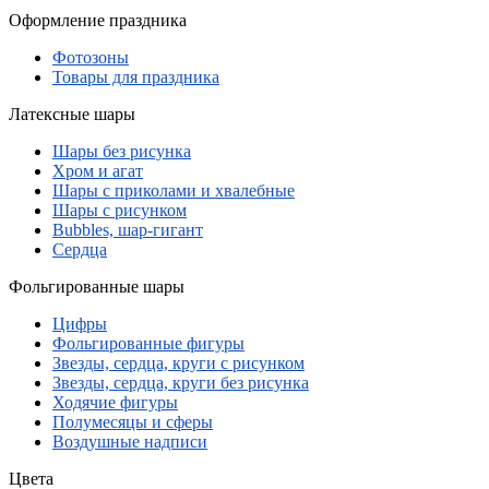
Оформление праздника
Фотозоны
Товары для праздника
Латексные шары
Шары без рисунка
Хром и агат
Шары с приколами и хвалебные
Шары с рисунком
Bubbles, шар-гигант
Сердца
Фольгированные шары
Цифры
Фольгированные фигуры
Звезды, сердца, круги с рисунком
Звезды, сердца, круги без рисунка
Ходячие фигуры
Полумесяцы и сферы
Воздушные надписи
Цвета