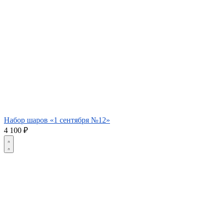
Набор шаров «1 сентября №12»
4 100
₽