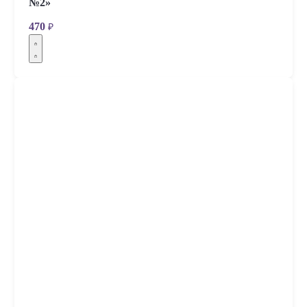
№2»
470
₽