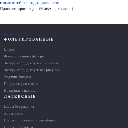
с
политикой конфиденциальности
Пришлем промокод в WhatsApp, ловите :)
Каталог
ФОЛЬГИРОВАННЫЕ
Цифры
Фольгированные фигуры
Звезды, сердца, круги с рисунком
Звезды, сердца, круги без рисунка
Ходячие фигуры
Полумесяцы и сферы
Воздушные надписи
ЛАТЕКСНЫЕ
Шары без рисунка
Хром и агат
Шары с приколами и хвалебные
Шары с рисунком