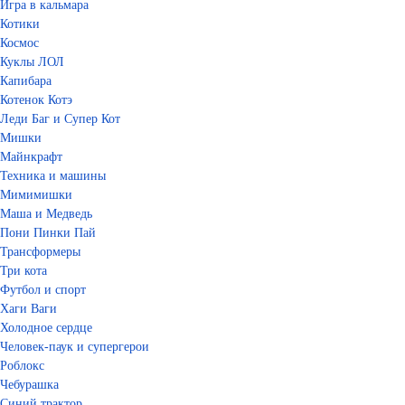
Игра в кальмара
Котики
Космос
Куклы ЛОЛ
Капибара
Котенок Котэ
Леди Баг и Супер Кот
Мишки
Майнкрафт
Техника и машины
Мимимишки
Маша и Медведь
Пони Пинки Пай
Трансформеры
Три кота
Футбол и спорт
Хаги Ваги
Холодное сердце
Человек-паук и супергерои
Роблокс
Чебурашка
Синий трактор