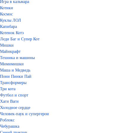
Игра в кальмара
Котики
Космос
Куклы ЛОЛ
Капибара
Котенок Котэ
Леди Баг и Супер Кот
Мишки
Майнкрафт
Техника и машины
Мимимишки
Маша и Медведь
Пони Пинки Пай
Трансформеры
Три кота
Футбол и спорт
Хаги Ваги
Холодное сердце
Человек-паук и супергерои
Роблокс
Чебурашка
Синий трактор