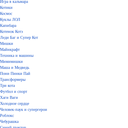
Игра в кальмара
Котики
Космос
Куклы ЛОЛ
Капибара
Котенок Котэ
Леди Баг и Супер Кот
Мишки
Майнкрафт
Техника и машины
Мимимишки
Маша и Медведь
Пони Пинки Пай
Трансформеры
Три кота
Футбол и спорт
Хаги Ваги
Холодное сердце
Человек-паук и супергерои
Роблокс
Чебурашка
Синий трактор