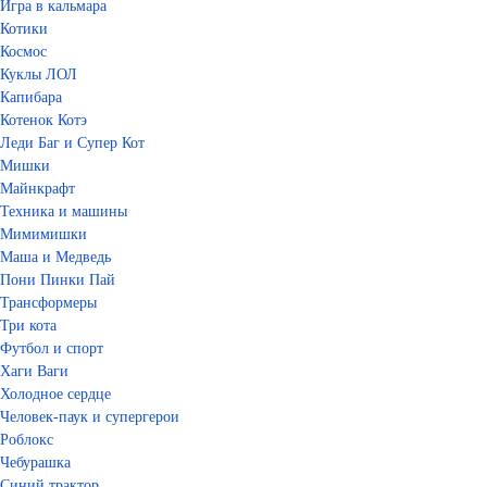
Игра в кальмара
Котики
Космос
Куклы ЛОЛ
Капибара
Котенок Котэ
Леди Баг и Супер Кот
Мишки
Майнкрафт
Техника и машины
Мимимишки
Маша и Медведь
Пони Пинки Пай
Трансформеры
Три кота
Футбол и спорт
Хаги Ваги
Холодное сердце
Человек-паук и супергерои
Роблокс
Чебурашка
Синий трактор