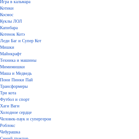
Игра в кальмара
Котики
Космос
Куклы ЛОЛ
Капибара
Котенок Котэ
Леди Баг и Супер Кот
Мишки
Майнкрафт
Техника и машины
Мимимишки
Маша и Медведь
Пони Пинки Пай
Трансформеры
Три кота
Футбол и спорт
Хаги Ваги
Холодное сердце
Человек-паук и супергерои
Роблокс
Чебурашка
Синий трактор