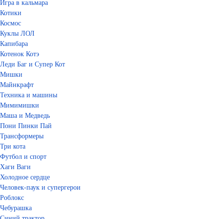
Игра в кальмара
Котики
Космос
Куклы ЛОЛ
Капибара
Котенок Котэ
Леди Баг и Супер Кот
Мишки
Майнкрафт
Техника и машины
Мимимишки
Маша и Медведь
Пони Пинки Пай
Трансформеры
Три кота
Футбол и спорт
Хаги Ваги
Холодное сердце
Человек-паук и супергерои
Роблокс
Чебурашка
Синий трактор