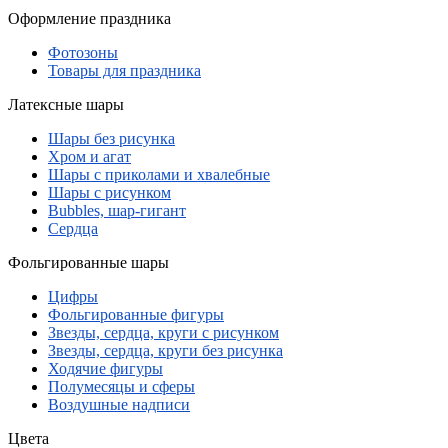
Оформление праздника
Фотозоны
Товары для праздника
Латексные шары
Шары без рисунка
Хром и агат
Шары с приколами и хвалебные
Шары с рисунком
Bubbles, шар-гигант
Сердца
Фольгированные шары
Цифры
Фольгированные фигуры
Звезды, сердца, круги с рисунком
Звезды, сердца, круги без рисунка
Ходячие фигуры
Полумесяцы и сферы
Воздушные надписи
Цвета