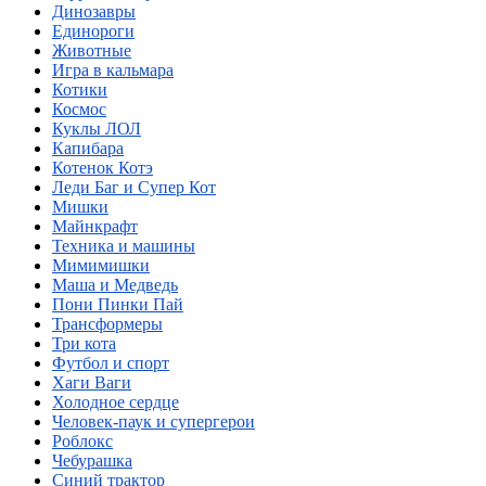
Динозавры
Единороги
Животные
Игра в кальмара
Котики
Космос
Куклы ЛОЛ
Капибара
Котенок Котэ
Леди Баг и Супер Кот
Мишки
Майнкрафт
Техника и машины
Мимимишки
Маша и Медведь
Пони Пинки Пай
Трансформеры
Три кота
Футбол и спорт
Хаги Ваги
Холодное сердце
Человек-паук и супергерои
Роблокс
Чебурашка
Синий трактор