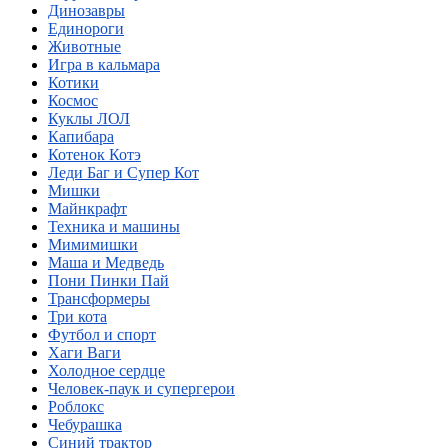
Динозавры
Единороги
Животные
Игра в кальмара
Котики
Космос
Куклы ЛОЛ
Капибара
Котенок Котэ
Леди Баг и Супер Кот
Мишки
Майнкрафт
Техника и машины
Мимимишки
Маша и Медведь
Пони Пинки Пай
Трансформеры
Три кота
Футбол и спорт
Хаги Ваги
Холодное сердце
Человек-паук и супергерои
Роблокс
Чебурашка
Синий трактор