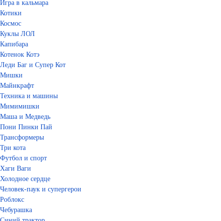
Игра в кальмара
Котики
Космос
Куклы ЛОЛ
Капибара
Котенок Котэ
Леди Баг и Супер Кот
Мишки
Майнкрафт
Техника и машины
Мимимишки
Маша и Медведь
Пони Пинки Пай
Трансформеры
Три кота
Футбол и спорт
Хаги Ваги
Холодное сердце
Человек-паук и супергерои
Роблокс
Чебурашка
Синий трактор