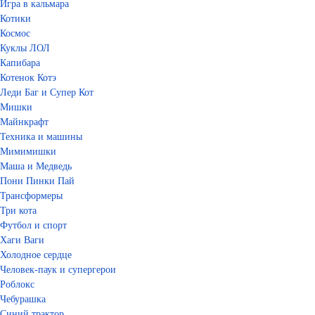
Игра в кальмара
Котики
Космос
Куклы ЛОЛ
Капибара
Котенок Котэ
Леди Баг и Супер Кот
Мишки
Майнкрафт
Техника и машины
Мимимишки
Маша и Медведь
Пони Пинки Пай
Трансформеры
Три кота
Футбол и спорт
Хаги Ваги
Холодное сердце
Человек-паук и супергерои
Роблокс
Чебурашка
Синий трактор