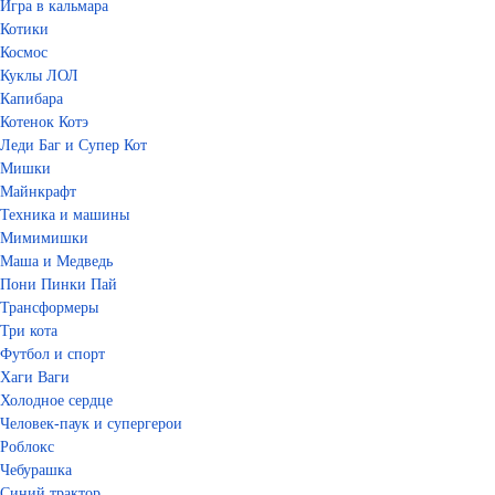
Игра в кальмара
Котики
Космос
Куклы ЛОЛ
Капибара
Котенок Котэ
Леди Баг и Супер Кот
Мишки
Майнкрафт
Техника и машины
Мимимишки
Маша и Медведь
Пони Пинки Пай
Трансформеры
Три кота
Футбол и спорт
Хаги Ваги
Холодное сердце
Человек-паук и супергерои
Роблокс
Чебурашка
Синий трактор