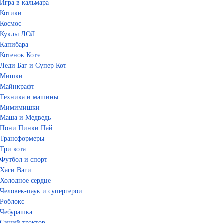
Игра в кальмара
Котики
Космос
Куклы ЛОЛ
Капибара
Котенок Котэ
Леди Баг и Супер Кот
Мишки
Майнкрафт
Техника и машины
Мимимишки
Маша и Медведь
Пони Пинки Пай
Трансформеры
Три кота
Футбол и спорт
Хаги Ваги
Холодное сердце
Человек-паук и супергерои
Роблокс
Чебурашка
Синий трактор